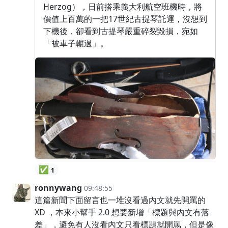
Herzog），日前搭乘義大利航空班機時，將
價值上百萬的一把17世紀古提琴託運，沒想到
下機後，卻看到古提琴嚴重碎裂毀損，宛如
「被車子輾過」。
✅
1
ronnywang
09:48:55
這篇新聞下面留言也一堆沒看過內文就先開罵的
XD ，本來小幫手 2.0 想要新增「標題與內文有落
差」，避免有人沒看內文只看標題就開罵，但是像