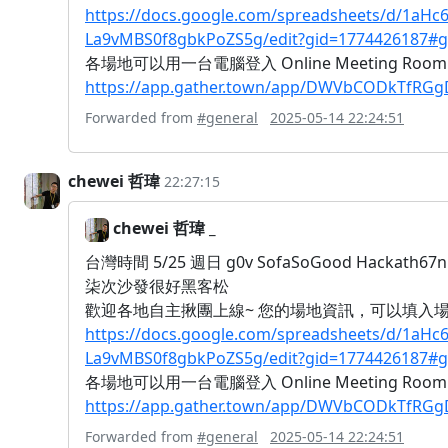
https://docs.google.com/spreadsheets/d/1aHc
La9vMBS0f8gbkPoZS5g/edit?gid=1774426187#g
各場地可以用一台電腦登入 Online Meeting Ro
https://app.gather.town/app/DWVbCODkTfRGg
Forwarded from
#general
2025-05-14 22:24:51
chewei 哲瑋
22:27:15
chewei 哲瑋 _
台灣時間 5/25 週日 g0v SofaSoGood Hackat
柒次沙發很好黑客松
歡迎各地自主揪團上線~ 您的場地資訊，可以填入
https://docs.google.com/spreadsheets/d/1aHc
La9vMBS0f8gbkPoZS5g/edit?gid=1774426187#g
各場地可以用一台電腦登入 Online Meeting Ro
https://app.gather.town/app/DWVbCODkTfRGg
Forwarded from
#general
2025-05-14 22:24:51