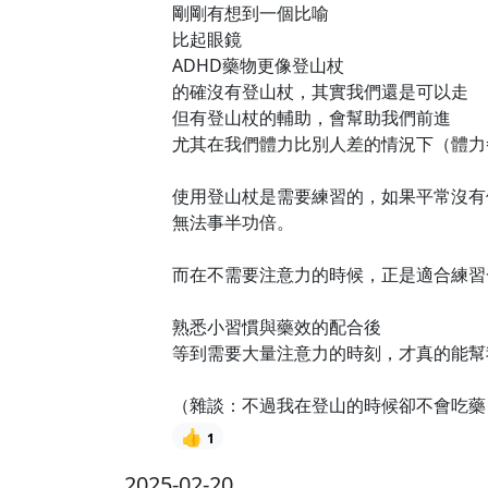
剛剛有想到一個比喻
比起眼鏡
ADHD藥物更像登山杖
的確沒有登山杖，其實我們還是可以走
但有登山杖的輔助，會幫助我們前進
尤其在我們體力比別人差的情況下（體力
使用登山杖是需要練習的，如果平常沒有
無法事半功倍。
而在不需要注意力的時候，正是適合練習
熟悉小習慣與藥效的配合後
等到需要大量注意力的時刻，才真的能幫
（雜談：不過我在登山的時候卻不會吃藥 
👍
1
2025-02-20