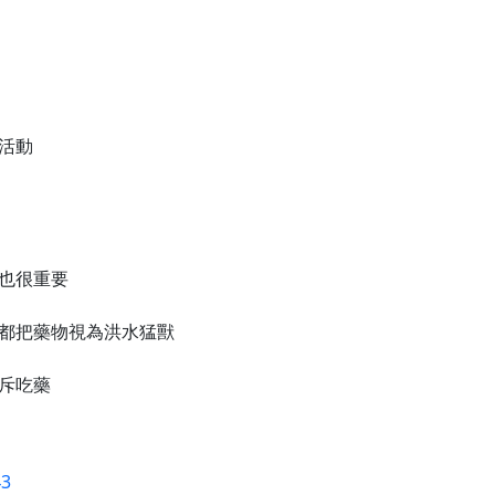
活動
也很重要
都把藥物視為洪水猛獸
斥吃藥
43