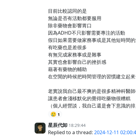
目前比較認同的是
無論是否有活動都要服用
除非藥物會影響胃口
因為ADHD不只影響需要專注的活動
假日如果需要做家務事或是其他短時間的
有吃藥也是差很多
有無完成家務事或是雜事
其實也會影響自己的挫折感
藉著有藥物的輔助
在空閒的時候把時間管理的習慣建立起來
老實說我自己最不爽的是很多精神科醫師
讓患者會淺移默化的覺得吃藥物很糟糕
（個人經營談，我自己還是會下意識的排
🥲
1
星辰代卸
18:29:44
Replied to a thread:
2024-12-11 02:00: