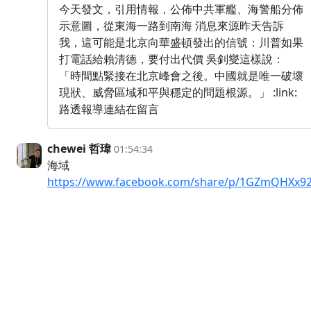
今天發文，引用情報，公佈中共軍艦、海警船分佈
示意圖，從東海一路到南海 消息來源昨天告訴
我，這可能是北京向華盛頓發出的信號：川普如果
打電話給賴清德，要付出代價 吳釗燮這樣說：
「時間點緊接在北京峰會之後。中國就是唯一破壞
現狀、威脅區域和平與穩定的問題根源。」 :link:
路透報導連結在留言
chewei 哲瑋
01:54:34
海域
https://www.facebook.com/share/p/1GZmQHXx92