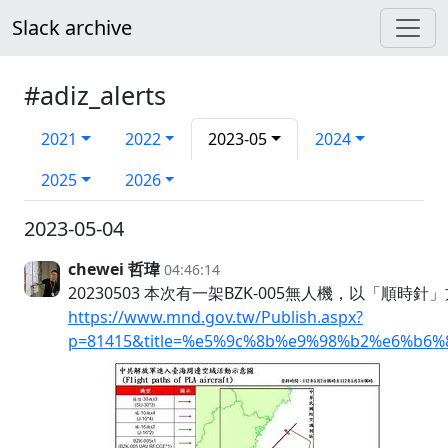
Slack archive
#adiz_alerts
2021
2022
2023-05
2024
2025
2026
2023-05-04
chewei 哲瑋
04:46:14
20230503 本次有一架BZK-005無人機，以「順時
https://www.mnd.gov.tw/Publish.aspx?
p=81415&title=%e5%9c%8b%e9%98%b2%e6%b6