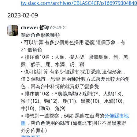
tw.slack.com/archives/CBLASC4CF/p16697930484
2023-02-09
chewei 哲瑋
02:43:21
關於角色形象種類
• 可以計算 有多少個角色採用 恐龍 這個形象，有
21 個角色
◦ 排序前10名：人類、擬人型、廣義鳥類、狗、黑
熊、猴子、鹿、水滴、虎、獅
• 也可以計算 有多少個縣市 採用 恐龍 這個形象，
僅 3 個縣市，恐龍 是兩種計數方式落差比較大的角
色，因為台中科博館就貢獻了蠻多隻
◦ 排序前10名：*廣義鳥類(20縣市)*、人類(13)、
猴子(12)、狗(12)、鹿(11)、黑熊(10)、水滴(10)、
牛(10)、獅(9)、兔(9)
◦ 聯想到一些觀察，例如 黑熊在台灣的
分佈縣市地
圖
，與角色使用的縣市 (如臺北市則並不是黑熊野
外分佈縣市)