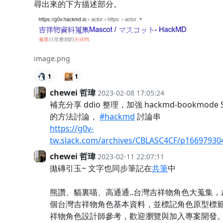
尋出來的下方描述部分。
image.png
1
1
chewei 哲瑋
2023-02-08 17:05:24
補充分享 ddio 整理，加強 hackmd-bookmode 
的方法討論，
#hackmd
討論串
https://g0v-
tw.slack.com/archives/CBLASC4CF/p1669793
chewei 哲瑋
2023-02-11 22:07:11
拋磚引玉~ 文字也同步筆記在
共筆
中
熊讚、貓裏喵、高通通..台灣吉祥物角色大蒐集，超過
個台灣吉祥物角色基本資料，並標記角色原型標
祥物角色設計師參考，歡迎瀏覽與加入專案開發