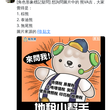
[角色形象標記疑問] 想詢問圖片中的 熊VA吉，大家
覺得是：
1. 棕熊
2. 泰迪熊
3. 無尾熊
圖片來源的
FB 貼文