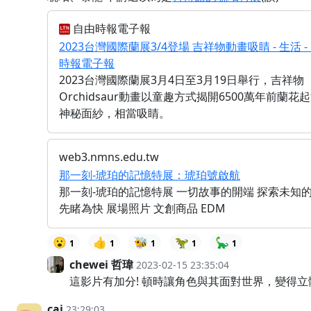
自由時報電子報
2023台灣國際蘭展3/4登場 吉祥物動畫吸睛 - 生活 -
時報電子報
2023台灣國際蘭展3月4日至3月19日舉行，吉祥物
Orchidsaur動畫以童趣方式揭開6500萬年前蘭花
神秘面紗，相當吸睛。
web3.nmns.edu.tw
那一刻-琥珀的記憶特展：琥珀號啟航
那一刻-琥珀的記憶特展 一切故事的開端 探索未知
先睹為快 展場照片 文創商品 EDM
😮
👍
🐝
🦖
🦕
1
1
1
1
1
chewei 哲瑋
2023-02-15 23:35:04
這影片有加分! 頓時讓角色與其面對世界，變得立
cai
23:29:03