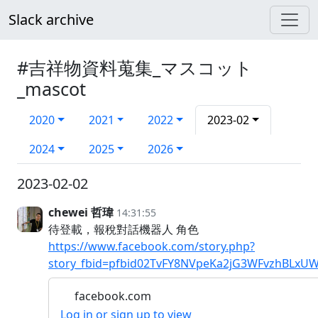
Slack archive
#吉祥物資料蒐集_マスコット
_mascot
2020
2021
2022
2023-02
2024
2025
2026
2023-02-02
chewei 哲瑋
14:31:55
待登載，報稅對話機器人 角色
https://www.facebook.com/story.php?
story_fbid=pfbid02TvFY8NVpeKa2jG3WFvzhBLxUW
facebook.com
Log in or sign up to view