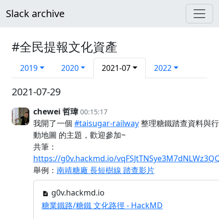
Slack archive
#全民提報文化資產
2019
2020
2021-07
2022
2021-07-29
chewei 哲瑋
00:15:17
我開了一個
#taisugar-railway
整理糖鐵踏查資料與行
動地圖 的主題，歡迎參加~
共筆：
https://g0v.hackmd.io/vqFSJtTNSye3M7dNLWz3Q
舉例：
南靖糖廠 長短樹線 踏查影片
g0v.hackmd.io
糖業鐵路/糖鐵 文化路徑 - HackMD