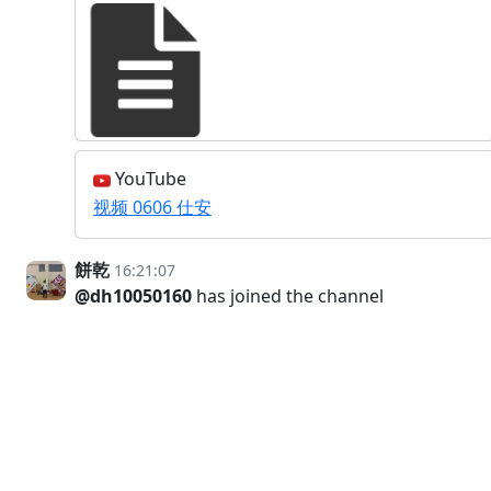
YouTube
视频 0606 仕安
餅乾
16:21:07
@dh10050160
has joined the channel