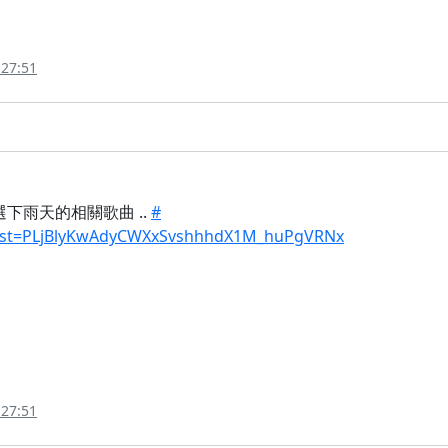
:27:51
選下雨天的相關歌曲 ..
#
t?list=PLjBlyKwAdyCWXxSvshhhdX1M_huPgVRNx
:27:51