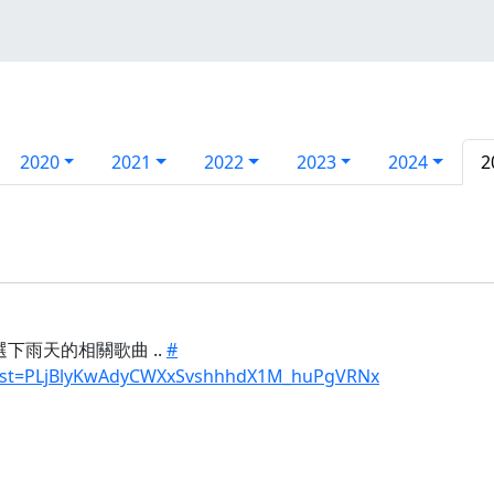
2020
2021
2022
2023
2024
2
選下雨天的相關歌曲 ..
#
t?list=PLjBlyKwAdyCWXxSvshhhdX1M_huPgVRNx