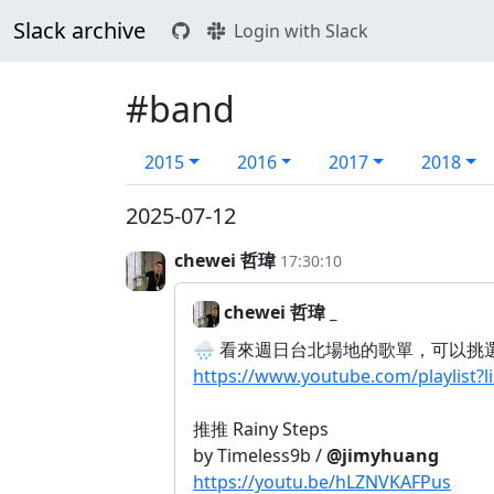
Slack archive
Login with Slack
#band
2015
2016
2017
2018
2025-07-12
chewei 哲瑋
17:30:10
chewei 哲瑋 _
🌧️ 看來週日台北場地的歌單，可以挑
https://www.youtube.com/playlis
推推 Rainy Steps
by Timeless9b /
@jimyhuang
https://youtu.be/hLZNVKAFPus