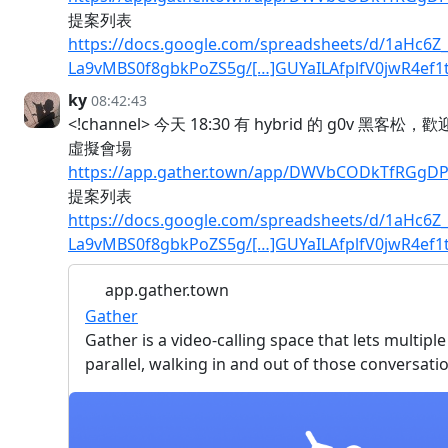
提案列表
https://docs.google.com/spreadsheets/d/1aHc6Z
La9vMBS0f8gbkPoZS5g/[…]GUYaILAfplfV0jwR4ef1
ky
08:42:43
<!channel> 今天 18:30 有 hybrid 的 g0v 黑客松
虛擬會場
https://app.gather.town/app/DWVbCODkTfRGgDP
提案列表
https://docs.google.com/spreadsheets/d/1aHc6Z
La9vMBS0f8gbkPoZS5g/[…]GUYaILAfplfV0jwR4ef1
app.gather.town
Gather
Gather is a video-calling space that lets multip
parallel, walking in and out of those conversation