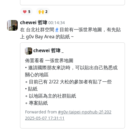
🙌
5
2
chewei 哲瑋
00:14:34
在 台北社群空間
#
目前有一張世界地圖，有先貼
上 g0v Bay Area 的貼紙 ~
chewei 哲瑋 _
佈置看看 一張世界地圖
• 邀請國際朋友來訪時，可以貼出自己熟悉或
關心的地區
◦ 目前已有 2/22 大松的參加者有貼了一些
• 貼紙
◦ 以地區為主的社群貼紙
◦ 專案貼紙
Forwarded from
#g0v-taipei-npohub-2f-202
2025-05-07 17:31:11