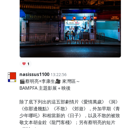
1
nasissus1100
13:22:56
🎬蔡明亮+李康生🎥 來灣區～
BAMPFA 主題影展＋映後
除了底下列出的這五部劇情片《愛情萬歲》《洞》
《你那邊幾點》《不散》《郊遊》，外加早期《青
少年哪吒》和相當新的《日子》，以及不散的被致
敬文本胡金銓《龍門客棧》；另有蔡明亮的短片