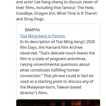
and actor Lee Kang-sheng to discuss seven of
their films, including Vive l’amour; The Hole;
Goodbye, Dragon Inn; What Time Is It There?;
and Stray Dogs.
BAMPFA
Tsai Ming-liang in Person
In its description of Tsai Ming-liang’s 2020
film Days, the Harvard Film Archive
observed, “Tsai’s delicate touch leaves the
film in a state of poignant anticlimax,
raising unsentimental questions about
what constitutes fulfilling human
connection.” That phrase could in fact be
used as a starting point to discuss any of
the Malaysian-born, Taiwan-based
director’s films.