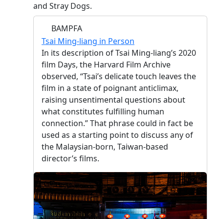
and Stray Dogs.
BAMPFA
Tsai Ming-liang in Person
In its description of Tsai Ming-liang’s 2020
film Days, the Harvard Film Archive
observed, “Tsai’s delicate touch leaves the
film in a state of poignant anticlimax,
raising unsentimental questions about
what constitutes fulfilling human
connection.” That phrase could in fact be
used as a starting point to discuss any of
the Malaysian-born, Taiwan-based
director’s films.