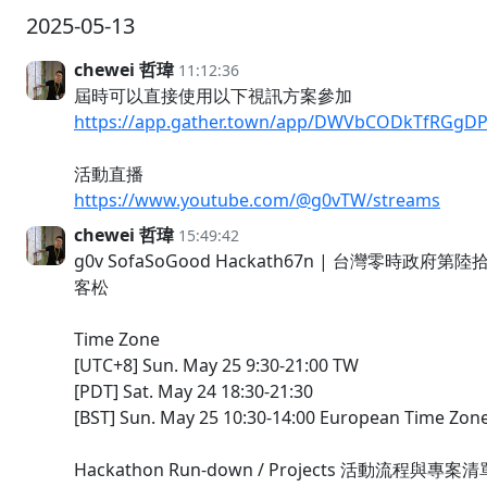
2025-05-13
chewei 哲瑋
11:12:36
屆時可以直接使用以下視訊方案參加
https://app.gather.town/app/DWVbCODkTfRGgDP
活動直播
https://www.youtube.com/@g0vTW/streams
chewei 哲瑋
15:49:42
g0v SofaSoGood Hackath67n | 台灣零時政
客松
Time Zone
[UTC+8] Sun. May 25 9:30-21:00 TW
[PDT] Sat. May 24 18:30-21:30
[BST] Sun. May 25 10:30-14:00 European Time Zon
Hackathon Run-down / Projects 活動流程與專案清