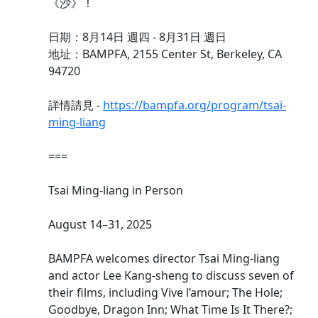
《沙》！
日期：8月14日 週四 - 8月31日 週日
地址：BAMPFA, 2155 Center St, Berkeley, CA
94720
詳情請見 -
https://bampfa.org/program/tsai-
ming-liang
===
Tsai Ming-liang in Person
August 14–31, 2025
BAMPFA welcomes director Tsai Ming-liang
and actor Lee Kang-sheng to discuss seven of
their films, including Vive l’amour; The Hole;
Goodbye, Dragon Inn; What Time Is It There?;