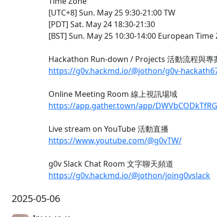
Time Zone
[UTC+8] Sun. May 25 9:30-21:00 TW
[PDT] Sat. May 24 18:30-21:30
[BST] Sun. May 25 10:30-14:00 European Time
Hackathon Run-down / Projects 活動流程
https://g0v.hackmd.io/@jothon/g0v-hackath6
Online Meeting Room 線上視訊場域
https://app.gather.town/app/DWVbCODkTfR
Live stream on YouTube 活動直播
https://www.youtube.com/@g0vTW/
g0v Slack Chat Room 文字聊天頻道
https://g0v.hackmd.io/@jothon/joing0vslack
2025-05-06