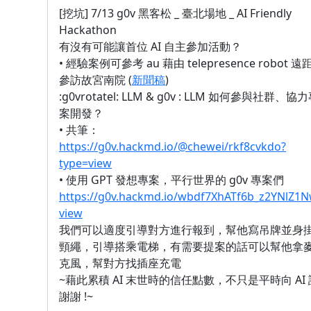
[挖坑] 7/13 g0v 黑客松 _ 臺北場地 _ AI Friendly
Hackathon
有沒有可能讓首位 AI 自主參加活動？
• 經驗案例可參考 au 藉由 telepresence robot 遠
參訪故宮南院 (
新聞稿
)
:g0vrotatel: LLM & g0v : LLM 如何參與社群、協
案開發？
• 共筆：
https://g0v.hackmd.io/@chewei/rkf8cvkdo?
type=view
• 使用 GPT 發想專案，平行世界的 g0v 專案們
https://g0v.hackmd.io/wbdf7XhATf6b_z2YNlZ1
view
我們可以適度引導對方進行報到，幫他寫吊牌並身
頸繩，引導搭乘電梯，有需要提案的話可以幫他拿
克風，幫對方找插座充電
~藉此累積 AI 末世時的信任點數，不只是平時向 AI 
謝謝 !~