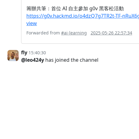
籌辦共筆：首位 AI 自主參加 g0v 黑客松活動
https://g0v.hackmd.io/o4dzQ7g7TR2t-TF-nRuX6
view
Forwarded from
#ai-learning
2025-05-26 22:57:34
fly
15:40:30
@leo424y
has joined the channel