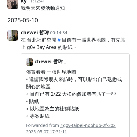
ky
11:12:41
我明天來發活動通知
2025-05-10
chewei 哲瑋
00:14:34
在 台北社群空間
#
目前有一張世界地圖，有先貼
上 g0v Bay Area 的貼紙 ~
chewei 哲瑋 _
佈置看看 一張世界地圖
• 邀請國際朋友來訪時，可以貼出自己熟悉或
關心的地區
◦ 目前已有 2/22 大松的參加者有貼了一些
• 貼紙
◦ 以地區為主的社群貼紙
◦ 專案貼紙
Forwarded from
#g0v-taipei-npohub-2f-202
2025-05-07 17:31:11