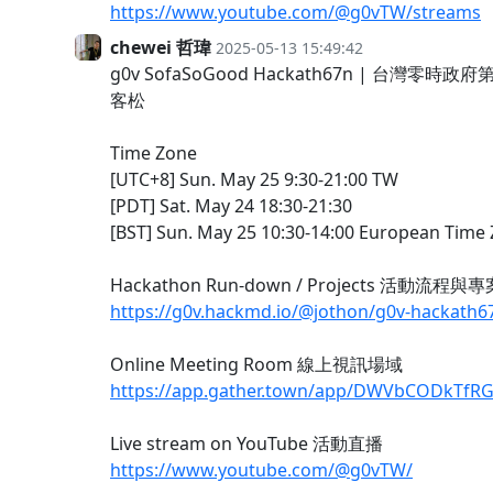
https://www.youtube.com/@g0vTW/streams
chewei 哲瑋
2025-05-13 15:49:42
g0v SofaSoGood Hackath67n | 台灣
客松
Time Zone
[UTC+8] Sun. May 25 9:30-21:00 TW
[PDT] Sat. May 24 18:30-21:30
[BST] Sun. May 25 10:30-14:00 European Time
Hackathon Run-down / Projects 活動流程
https://g0v.hackmd.io/@jothon/g0v-hackath6
Online Meeting Room 線上視訊場域
https://app.gather.town/app/DWVbCODkTfR
Live stream on YouTube 活動直播
https://www.youtube.com/@g0vTW/