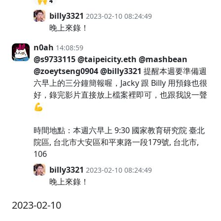
🙌
4
billy3321
2023-02-10 08:24:49
晚上來錄！
n0ah
14:08:59
@s9733115
@taipeicity.eth
@mashbean
@zoeytseng0904
@billy3321
提醒本週要準備週
六早上的三分鐘簡報喔，Jacky 跟 Billy 用預錄也很
好，錄完影片直接放上檔案裡即可，也跟我說一聲
💪
時間地點：本週六早上 9:30 國家教育研究院 臺北
院區, 台北市大安區和平東路一段179號, 台北市,
106
billy3321
2023-02-10 08:24:49
晚上來錄！
2023-02-10