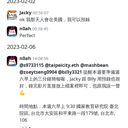
2023-02-02
Jacky
00:56:07
ok 我那天人會在美國，我可以預錄
n0ah
00:58:45
Perfect
2023-02-06
n0ah
14:08:59
@s9733115
@taipeicity.eth
@mashbean
@zoeytseng0904
@billy3321
提醒本週要準備週
六早上的三分鐘簡報喔，Jacky 跟 Billy 用預錄也很
好，錄完影片直接放上檔案裡即可，也跟我說一聲
💪
時間地點：本週六早上 9:30 國家教育研究院 臺北
院區, 台北市大安區和平東路一段179號, 台北市,
106