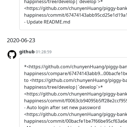
happiness/tree/develop|`develop`>*
<https://github.com/chunyenHuang/piggy-bank
happiness/commit/67474143abb95cd25e1d19a1
- Update README.md
2020-06-23
github
01:28:59
*<https://github.com/chunyenHuang/piggy-ban
happiness/compare/67474143abb9...00bacfe1b
to <https://github.com/chunyenHuang/piggy-ba
happiness/tree/develop|`develop`>*
<https://github.com/chunyenHuang/piggy-bank
happiness/commit/f0063cb94095b5ff28e2ccf95
- Auto login after set new password
<https://github.com/chunyenHuang/piggy-bank
happiness/commit/00bacfe1be7f66be95cf63a6e