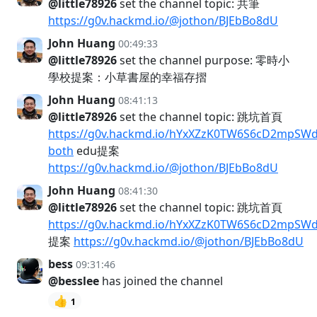
@little78926
set the channel topic: 共筆
https://g0v.hackmd.io/@jothon/BJEbBo8dU
John Huang
00:49:33
@little78926
set the channel purpose: 零時小
學校提案：小草書屋的幸福存摺
John Huang
08:41:13
@little78926
set the channel topic: 跳坑首頁
https://g0v.hackmd.io/hYxXZzK0TW6S6cD2mpSW
both
edu提案
https://g0v.hackmd.io/@jothon/BJEbBo8dU
John Huang
08:41:30
@little78926
set the channel topic: 跳坑首頁
https://g0v.hackmd.io/hYxXZzK0TW6S6cD2mpSW
提案
https://g0v.hackmd.io/@jothon/BJEbBo8dU
bess
09:31:46
@besslee
has joined the channel
👍
1