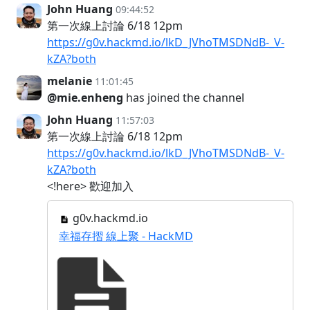
John Huang
09:44:52
第一次線上討論 6/18 12pm
https://g0v.hackmd.io/lkD_JVhoTMSDNdB-_V-
kZA?both
melanie
11:01:45
@mie.enheng
has joined the channel
John Huang
11:57:03
第一次線上討論 6/18 12pm
https://g0v.hackmd.io/lkD_JVhoTMSDNdB-_V-
kZA?both
<!here> 歡迎加入
g0v.hackmd.io
幸福存摺 線上聚 - HackMD