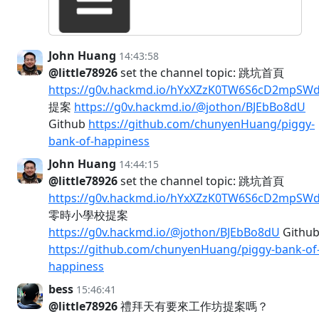
John Huang
14:43:58
@little78926
set the channel topic: 跳坑首頁
https://g0v.hackmd.io/hYxXZzK0TW6S6cD2mpSW
提案
https://g0v.hackmd.io/@jothon/BJEbBo8dU
Github
https://github.com/chunyenHuang/piggy-
bank-of-happiness
John Huang
14:44:15
@little78926
set the channel topic: 跳坑首頁
https://g0v.hackmd.io/hYxXZzK0TW6S6cD2mpSW
零時小學校提案
https://g0v.hackmd.io/@jothon/BJEbBo8dU
Githu
https://github.com/chunyenHuang/piggy-bank-of
happiness
bess
15:46:41
@little78926
禮拜天有要來工作坊提案嗎？