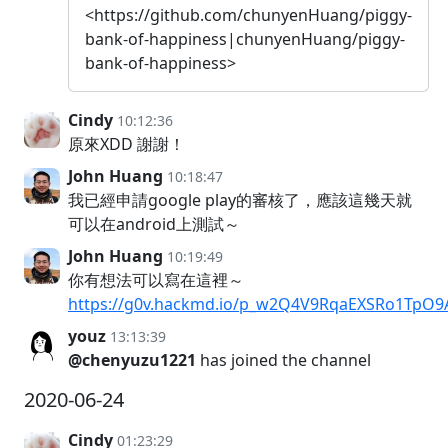
<https://github.com/chunyenHuang/piggy-
bank-of-happiness|chunyenHuang/piggy-
bank-of-happiness>
Cindy
10:12:36
原來XDD 謝謝！
John Huang
10:18:47
我已經申請google play的審核了，應該這幾天就
可以在android上測試～
John Huang
10:19:49
你有想法可以寫在這裡～
https://g0v.hackmd.io/p_w2Q4V9RqaEXSRo1TpO9
youz
13:13:39
@chenyuzu1221
has joined the channel
2020-06-24
Cindy
01:23:29