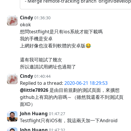
- Merge remote-tracking branch 'origin/develop
Cindy
01:36:30
okok
想問testflight是只有ios系統才能下載嗎
我的手機是安卓
上網好像也沒看到軟體的安卓版😂
還有我可能試了幾次
所以邀請試用網址也過期了
Cindy
01:40:44
Replied to a thread:
2020-06-21 18:29:53
@little78926
是由目前規劃的測試頁面，來擴想
github上有寫的內容嗎～（雖然我還看不到測試頁
面XD）
John Huang
01:47:27
Testflight只有iOS有，我這兩天加一下Android
John Huang
01:47:32