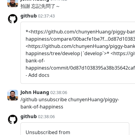
拍謝 忘記先問了～
github
02:37:43
*<https://github.com/chunyenHuang/piggy-ban
happiness/compare/00bacfe1be7f...0d87d1038
<https://github.com/chunyenHuang/piggy-bank
happiness/tree/develop|`develop`>* <https://
bank-of-
happiness/commit/0d87d1038395a38b35642ca
- Add docs
John Huang
02:38:06
/github unsubscribe chunyenHuang/piggy-
bank-of-happiness
github
02:38:06
Unsubscribed from