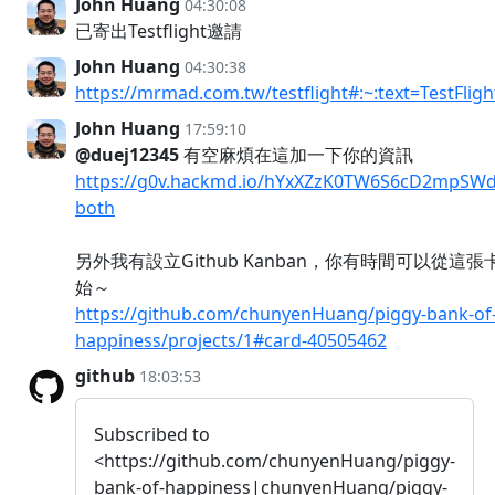
John Huang
04:30:08
已寄出Testflight邀請
John Huang
04:30:38
https://mrmad.com.tw/testflight#:~:tex
John Huang
17:59:10
@duej12345
有空麻煩在這加一下你的資訊
https://g0v.hackmd.io/hYxXZzK0TW6S6cD2mpSW
both
另外我有設立Github Kanban，你有時間可以從這張
始～
https://github.com/chunyenHuang/piggy-bank-of
happiness/projects/1#card-40505462
github
18:03:53
Subscribed to
<https://github.com/chunyenHuang/piggy-
bank-of-happiness|chunyenHuang/piggy-