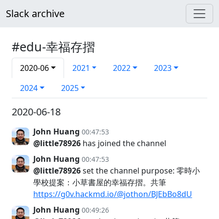
Slack archive
#edu-幸福存摺
2020-06
2021
2022
2023
2024
2025
2020-06-18
John Huang
00:47:53
@little78926
has joined the channel
John Huang
00:47:53
@little78926
set the channel purpose: 零時小
學校提案：小草書屋的幸福存摺。共筆
https://g0v.hackmd.io/@jothon/BJEbBo8dU
John Huang
00:49:26